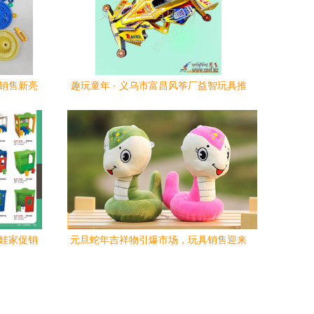
具销售新亮
趣玩童年 · 义乌市富昌风筝厂益智玩具推
荐 | 带娃必入清单
娃娃家促销
元旦蛇年吉祥物引爆市场，玩具销售迎来
年度高潮