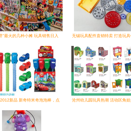
济”最火的几种小摊 玩具销售日入
无锡玩具配件直销特卖 打造玩
两千的秘密
点
2012新品 新奇特米奇泡泡棒，点
沧州幼儿园玩具热潮 活动区角
亮童心创意之选
引爆玩具销售新高度